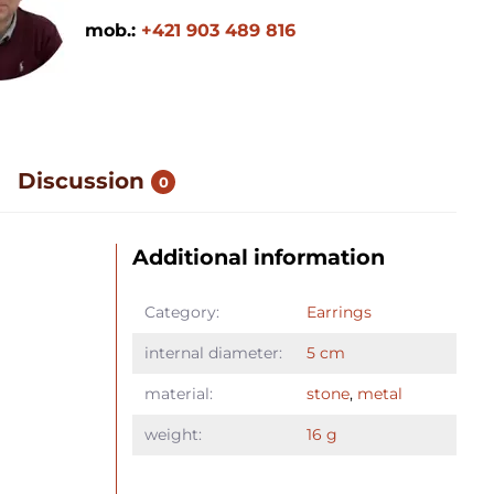
mob.:
+421 903 489 816
Discussion
0
Additional information
Category:
Earrings
internal diameter:
5 cm
material:
stone
,
metal
weight:
16 g