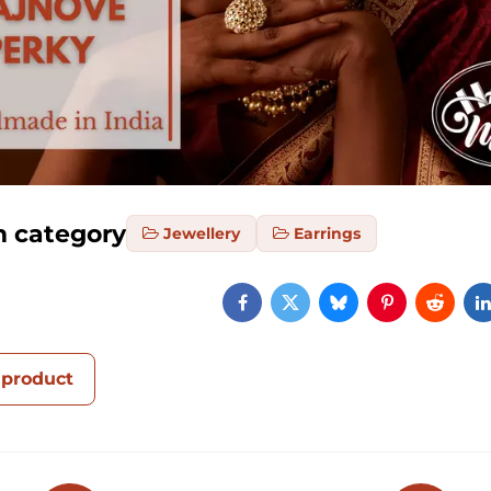
m category
Jewellery
Earrings
Facebook
Twitter
Bluesky
Pinterest
Reddi
 product