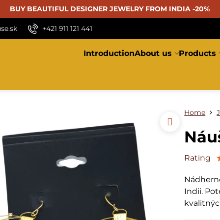
BUY BEAUTIFUL
DESIGNER JEWELRY FROM INDIA -20%
se.sk
+421 911 121 441
Introduction
About us
Products
Home
Náuš
Rating
Nádherné
Indii. Po
kvalitný