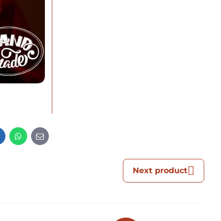
t
LinkedIn
WhatsApp
E-
mail
Next product