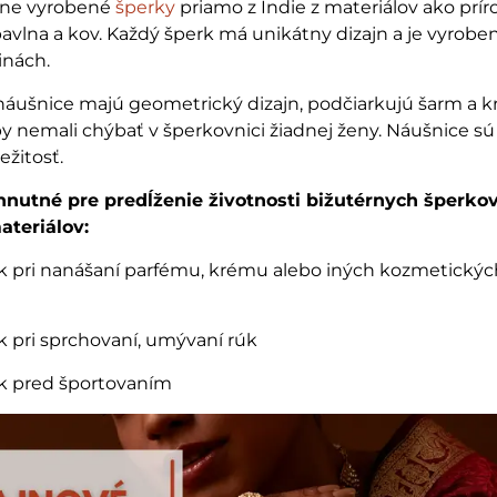
čne vyrobené
šperky
priamo z Indie z materiálov ako prí
bavlna a kov. Každý šperk má unikátny dizajn a je vyrobe
inách.
ušnice majú geometrický dizajn, podčiarkujú šarm a k
by nemali chýbať v šperkovnici žiadnej ženy. Náušnice s
ežitosť.
nutné pre predĺženie životnosti bižutérnych šperkov
ateriálov:
rk pri nanášaní parfému, krému alebo iných kozmetickýc
rk pri sprchovaní, umývaní rúk
rk pred športovaním