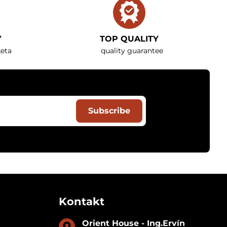
Y
TOP QUALITY
eta
quality guarantee
Subscribe
Kontakt
Orient House - Ing​.Ervín