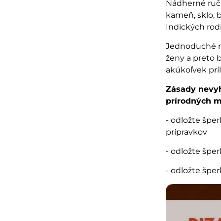
Nádherné ru
kameň, sklo, 
Indických rod
Jednoduché ná
ženy a preto 
akúkoľvek príl
Zásady nevyh
prírodných m
- odložte špe
prípravkov
- odložte špe
- odložte špe