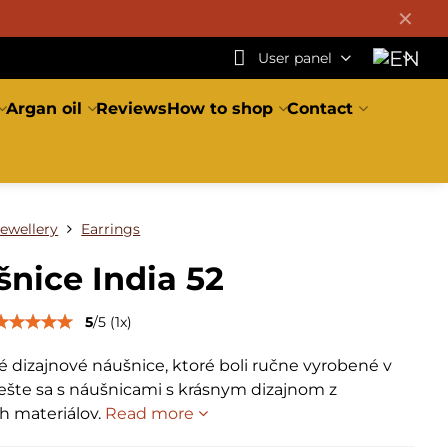
✕
User panel
Argan oil
Reviews
How to shop
Contact
Jewellery
Earrings
nice India 52
5
/
5
(
1
x)
 dizajnové náušnice, ktoré boli ručne vyrobené v
tešte sa s náušnicami s krásnym dizajnom z
ch materiálov.
Read more