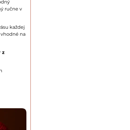
rodný
ný ručne v
rásu každej
ú vhodné na
 z
h