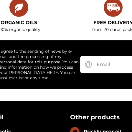
ORGANIC OILS
FREE DELIVER
00% organic quality
from 70 euros pack
I agree to the sending of news by e-
mail and the processing of my
personal data for this purpose. You can
find information on how we process
your PERSONAL DATA HERE. You can
unsubscribe at any time.
il
Other products
etic
Prickly pear oil