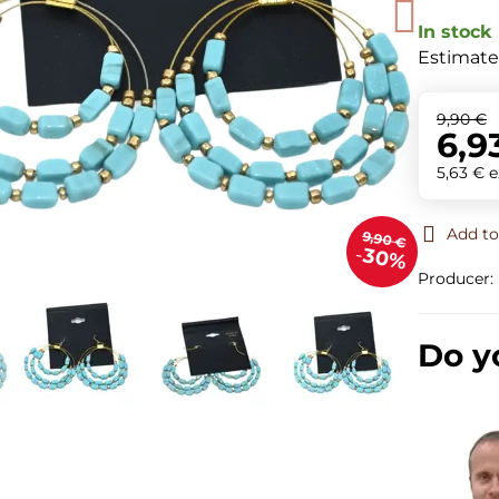
In stock
Estimate
9,90 €
6,9
5,63 €
e
Add to
9,90 €
30%
Producer:
Do y