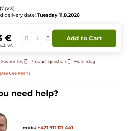
(
7
pcs)
d delivery date:
Tuesday
11.8.2026
3 €
Add to Cart
xcl. VAT
 Favourites
Product question
Watchdog
Dee Cee Pearls
ou need help?
mob.:
+421 911 121 441