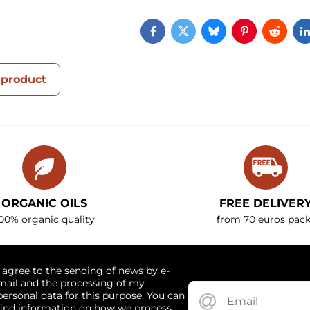
Facebook
Twitter
Bluesky
Pinterest
Reddi
 product
ORGANIC OILS
FREE DELIVER
00% organic quality
from 70 euros pack
I agree to the sending of news by e-
mail and the processing of my
personal data for this purpose. You can
find information on how we process