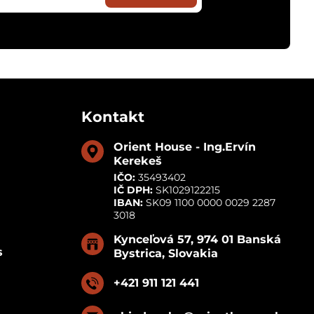
Kontakt
Orient House - Ing​.Ervín
Kerekeš
IČO:
35493402
IČ DPH:
SK1029122215
IBAN:
SK09 1100 0000 0029 2287
3018
Kynceľová 57, 974 01 Banská
s
Bystrica, Slovakia
+421 911 121 441