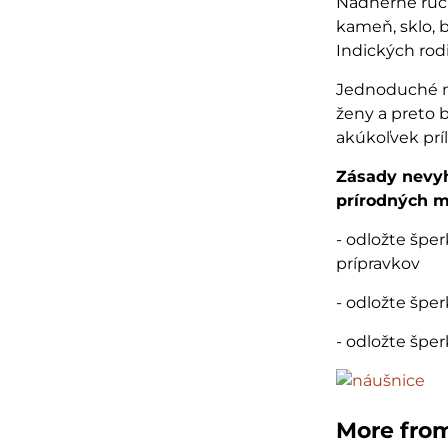
Nádherné ru
kameň, sklo, 
Indických rod
Jednoduché ná
ženy a preto 
akúkoľvek príl
Zásady nevyh
prírodných m
- odložte špe
prípravkov
- odložte špe
- odložte špe
More fro