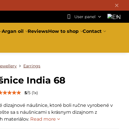
✕
User panel
Argan oil
Reviews
How to shop
Contact
Jewellery
Earrings
nice India 68
5
/
5
(
1
x)
 dizajnové náušnice, ktoré boli ručne vyrobené v
tešte sa s náušnicami s krásnym dizajnom z
ch materiálov.
Read more