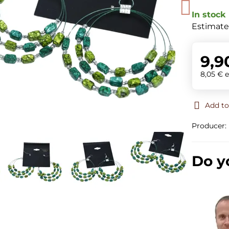
In stock
Estimate
9,9
8,05 €
e
Add to
Producer:
Do y