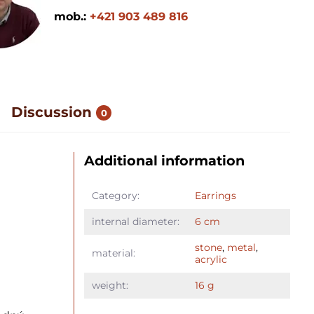
mob.:
+421 903 489 816
Discussion
0
Additional information
Category:
Earrings
internal diameter:
6 cm
stone
,
metal
,
material:
acrylic
weight:
16 g