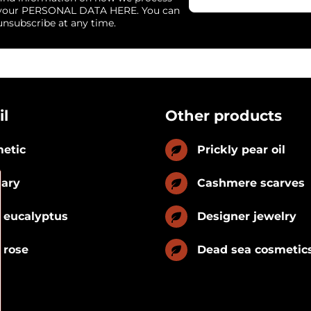
your PERSONAL DATA HERE. You can
unsubscribe at any time.
il
Other products
etic
Prickly pear oil
nary
Cashmere scarves
 eucalyptus
Designer jewelry
 rose
Dead sea cosmetic