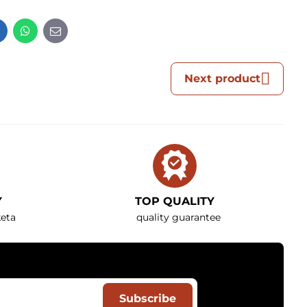
t
LinkedIn
WhatsApp
E-
mail
Next product
Y
TOP QUALITY
eta
quality guarantee
Subscribe