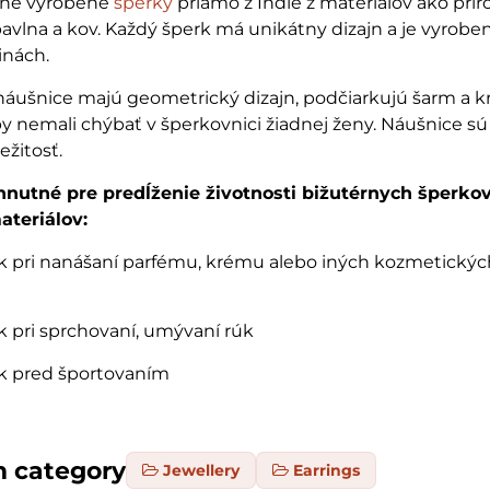
čne vyrobené
šperky
priamo z Indie z materiálov ako prí
bavlna a kov. Každý šperk má unikátny dizajn a je vyrobe
inách.
ušnice majú geometrický dizajn, podčiarkujú šarm a k
by nemali chýbať v šperkovnici žiadnej ženy. Náušnice s
ežitosť.
nutné pre predĺženie životnosti bižutérnych šperkov
ateriálov:
rk pri nanášaní parfému, krému alebo iných kozmetickýc
rk pri sprchovaní, umývaní rúk
rk pred športovaním
m category
Jewellery
Earrings