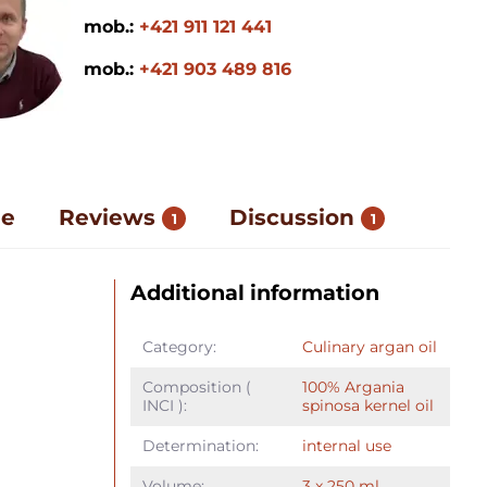
mob.:
+421 911 121 441
mob.:
+421 903 489 816
ie
Reviews
Discussion
1
1
Additional information
Category:
Culinary argan oil
Composition (
100% Argania
INCI ):
spinosa kernel oil
Determination:
internal use
Volume:
3 x 250 ml