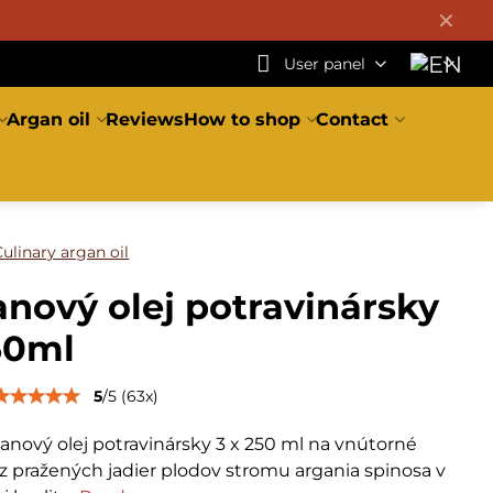
✕
User panel
Argan oil
Reviews
How to shop
Contact
Culinary argan oil
nový olej potravinársky
50ml
5
/
5
(
63
x)
anový olej potravinársky 3 x 250 ml na vnútorné
 z pražených jadier plodov stromu argania spinosa v