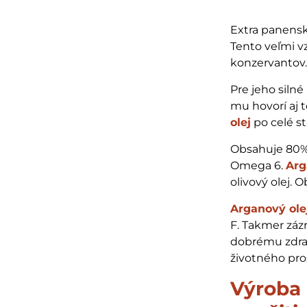
Extra panens
Tento veľmi v
konzervantov
Pre jeho silné
mu hovorí aj t
olej
po celé st
Obsahuje 80%
Omega 6.
Arg
olivový olej. 
Arganový ole
F. Takmer záz
dobrému zdra
životného pro
Výroba 