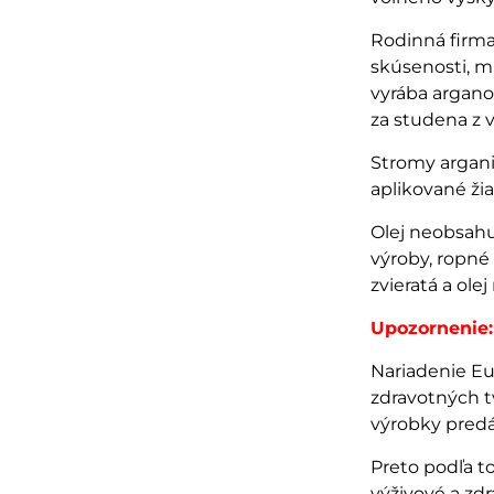
Rodinná firma,
skúsenosti, mi
vyrába argano
za studena z 
Stromy argani
aplikované žia
Olej neobsahu
výroby, ropné 
zvieratá a ole
Upozornenie:
Nariadenie Eu
zdravotných t
výrobky predá
Preto podľa t
výživové a zd