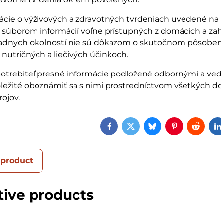
ácie o výživových a zdravotných tvrdeniach uvedené na 
n súborom informácií voľne prístupných z domácich a za
žiadnych okolností nie sú dôkazom o skutočnom pôsoben
 nutričných a liečivých účinkoch.
potrebiteľ presné informácie podložené odbornými a v
ôležité oboznámiť sa s nimi prostredníctvom všetkých 
ojov.
Facebook
Twitter
Bluesky
Pinterest
Reddi
 product
tive products