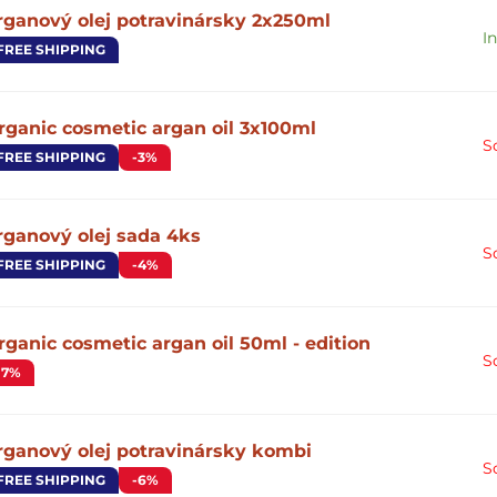
rganový olej potravinársky 2x250ml
I
FREE SHIPPING
rganic cosmetic argan oil 3x100ml
S
FREE SHIPPING
-3%
rganový olej sada 4ks
S
FREE SHIPPING
-4%
rganic cosmetic argan oil 50ml - edition
S
-7%
rganový olej potravinársky kombi
S
FREE SHIPPING
-6%