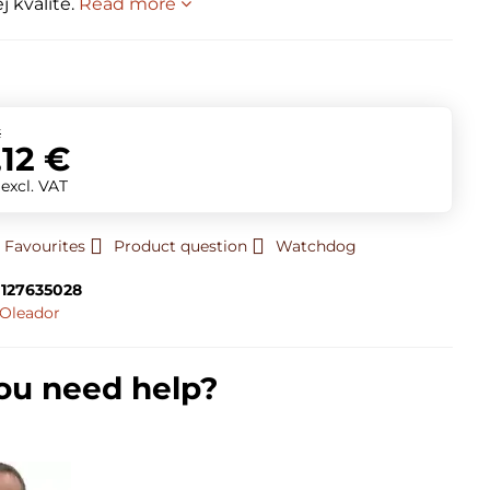
 kvalite.
Read more
t
€
,12 €
€
excl. VAT
 Favourites
Product question
Watchdog
127635028
Oleador
ou need help?