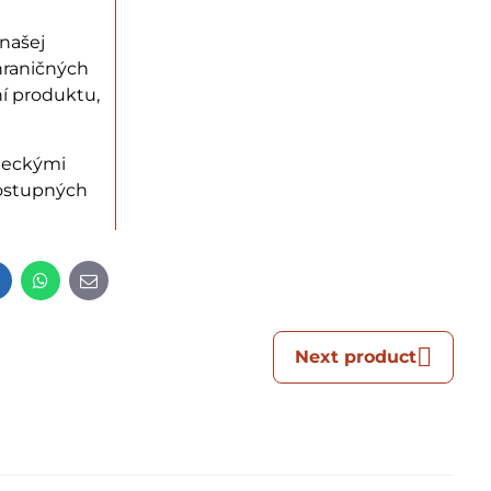
našej
hraničných
í produktu,
edeckými
dostupných
t
LinkedIn
WhatsApp
E-
mail
Next product