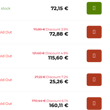
72,15 €
n stock
75,80 €
Discount 3.9%
old Out
72,88 €
121,60 €
Discount 4.9%
old Out
115,60 €
27,22 €
Discount 7.2%
old Out
25,26 €
170,44 €
Discount 6.1%
old Out
160,11 €