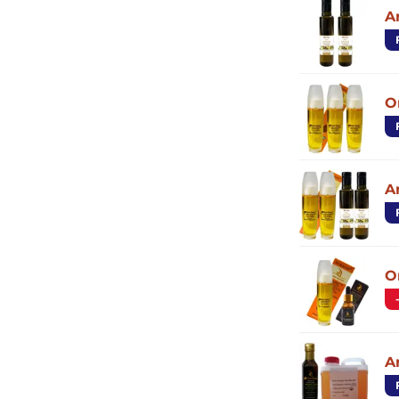
A
O
A
O
A