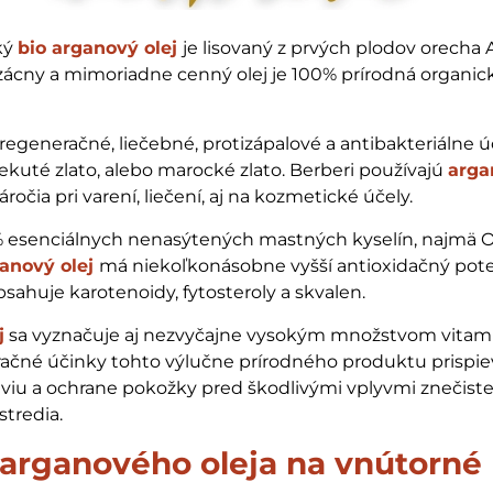
ký
bio arganový olej
je lisovaný z prvých plodov orecha 
zácny a mimoriadne cenný olej je 100% prírodná organick
.
 regeneračné, liečebné, protizápalové a antibakteriálne ú
ekuté zlato, alebo marocké zlato. Berberi používajú
arga
áročia pri varení, liečení, aj na kozmetické účely.
 esenciálnych nenasýtených mastných kyselín, najmä 
anový olej
má niekoľkonásobne vyšší antioxidačný pote
Obsahuje karotenoidy, fytosteroly a skvalen.
j
sa vyznačuje aj nezvyčajne vysokým množstvom vitamí
račné účinky tohto výlučne prírodného produktu prispie
viu a ochrane pokožky pred škodlivými vplyvmi znečis
stredia.
arganového oleja na vnútorné