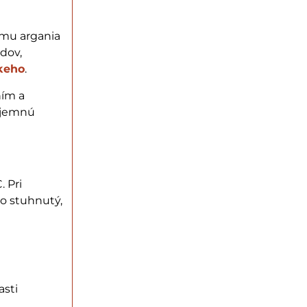
omu argania
odov,
skeho
.
ním a
a jemnú
. Pri
bo stuhnutý,
asti