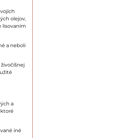
svojich
ých olejov,
e lisovaním
né a neboli
 živočíšnej
oužité
vých a
 ktoré
ované iné