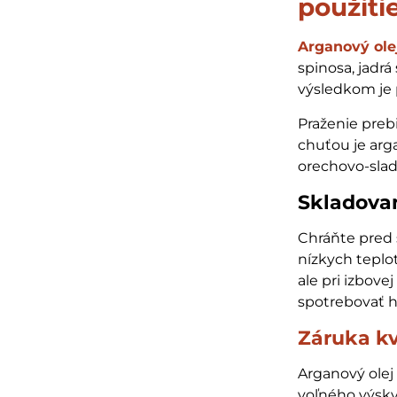
použiti
Arganový ole
spinosa, jadrá
výsledkom je 
Praženie preb
chuťou je arg
orechovo-sla
Skladovan
Chráňte pred s
nízkych teplo
ale pri izbove
spotrebovať h
Záruka kv
Arganový olej
voľného výsky