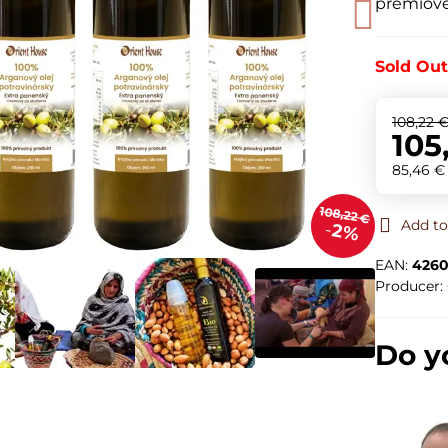
prémiovej
Sold Ou
108,22 
105
85,46 
108,22 €
Add to
2%
EAN:
4260
Producer:
Do y