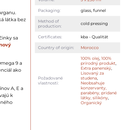
Packaging:
glass, funnel
Arganu.
á látka bez
Method of
cold pressing
production:
Certificates:
kba - Qualität
činky sa
nový
Country of origin:
Morocco
100% olej
,
100%
Omega 9 a
prírodný produkt
,
Extra panenský
,
nciál ako
Lisovaný za
Požadované
studena
,
vlastnosti:
Neobsahuje
konzervanty,
nov A, E a
parabény, pridané
vajú k
látky, silikóny
,
teného
Organický