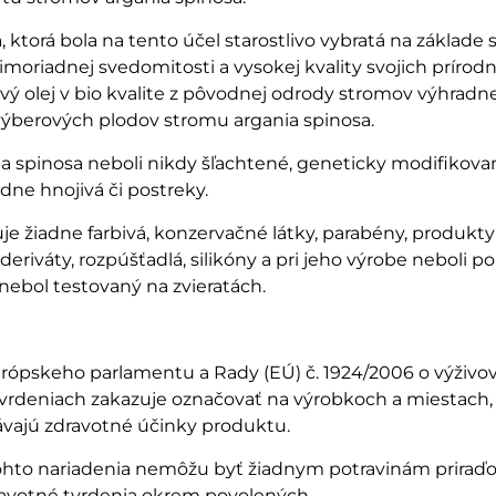
 ktorá bola na tento účel starostlivo vybratá na základe 
moriadnej svedomitosti a vysokej kvality svojich prírodn
vý olej v bio kvalite z pôvodnej odrody stromov výhradn
výberových plodov stromu argania spinosa.
a spinosa neboli nikdy šľachtené, geneticky modifikova
dne hnojivá či postreky.
je žiadne farbivá, konzervačné látky, parabény, produkty
deriváty, rozpúšťadlá, silikóny a pri jeho výrobe neboli p
j nebol testovaný na zvieratách.
rópskeho parlamentu a Rady (EÚ) č. 1924/2006 o výživo
vrdeniach zakazuje označovať na výrobkoch a miestach,
vajú zdravotné účinky produktu.
ohto nariadenia nemôžu byť žiadnym potravinám priraď
ravotné tvrdenia okrem povolených.