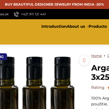
BUY BEAUTIFUL
DESIGNER JEWELRY FROM INDIA -20%
se.sk
+421 911 121 441
Introduction
About us
Products
Home
NG
Arga
3x2
Rating
100% Arg
použitie,