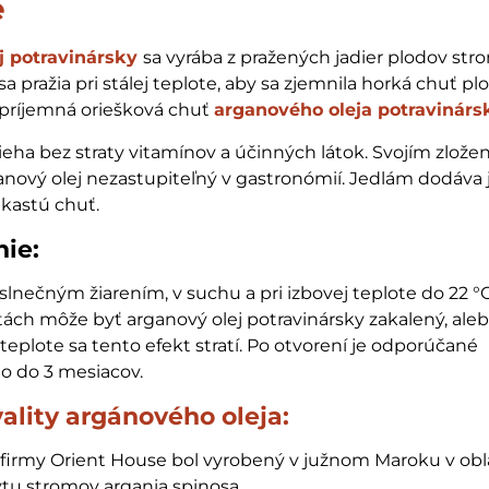
e
j potravinársky
sa vyrába z pražených jadier plodov str
 sa pražia pri stálej teplote, aby sa zjemnila horká chuť pl
príjemná oriešková chuť
arganového oleja potravinár
ieha bez straty vitamínov a účinných látok. Svojím zlože
anový olej nezastupiteľný v gastronómií. Jedlám dodáv
dkastú chuť.
ie:
lnečným žiarením, v suchu a pri izbovej teplote do 22 °C
tách môže byť arganový olej potravinársky zakalený, ale
j teplote sa tento efekt stratí. Po otvorení je odporúčané
o do 3 mesiacov.
ality argánového oleja:
 firmy Orient House bol vyrobený v južnom Maroku v obl
tu stromov argania spinosa.