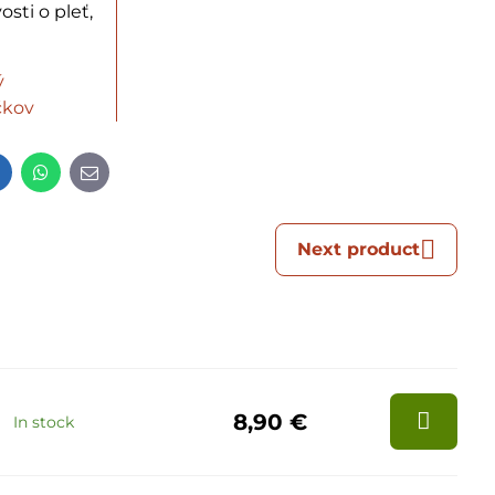
osti o pleť,
ý
čkov
t
LinkedIn
WhatsApp
E-
mail
Next product
8,90 €
In stock