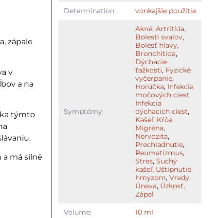
Determination:
vonkajšie použitie
Akné
,
Artritída
,
Bolesti svalov
,
a, zápale
Bolesť hlavy
,
Bronchitída
,
Dýchacie
ťažkosti
,
Fyzické
va v
vyčerpanie
,
ĺbov a na
Horúčka
,
Infekcia
močových ciest
,
Infekcia
Symptómy:
dýchacich ciest
,
aka týmto
Kašeľ
,
Kŕče
,
na
Migréna
,
Nervozita
,
lávaniu.
Prechladnutie
,
Reumatizmus
,
h a má silné
Stres
,
Suchý
kašeľ
,
Uštipnutie
hmyzom
,
Vredy
,
Únava
,
Úzkosť
,
Zápal
Volume:
10 ml