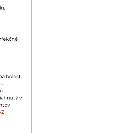
ín,
infekčné
a bolesť,
 u
 u
siahnutý v
ntov
AZ