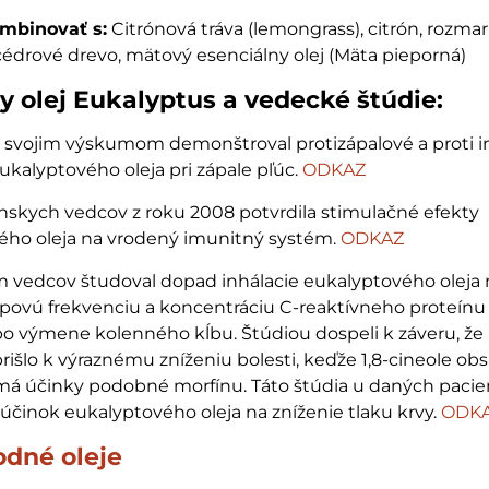
mbinovať s:
Citrónová tráva (lemongrass), citrón, rozmar
cédrové drevo, mätový esenciálny olej (Mäta pieporná)
y olej Eukalyptus a vedecké štúdie:
 svojim výskumom demonštroval protizápalové a proti 
eukalyptového oleja pri zápale pľúc.
ODKAZ
anskych vedcov z roku 2008 potvrdila stimulačné efekty
ého oleja na vrodený imunitný systém.
ODKAZ
m vedcov študoval dopad inhálacie eukalyptového oleja n
tepovú frekvenciu a koncentráciu C-reaktívneho proteínu
o výmene kolenného kĺbu. Štúdiou dospeli k záveru, že
rišlo k výraznému zníženiu bolesti, keďže 1,8-cineole ob
má účinky podobné morfínu. Táto štúdia u daných pacie
j účinok eukalyptového oleja na zníženie tlaku krvy.
ODK
odné oleje