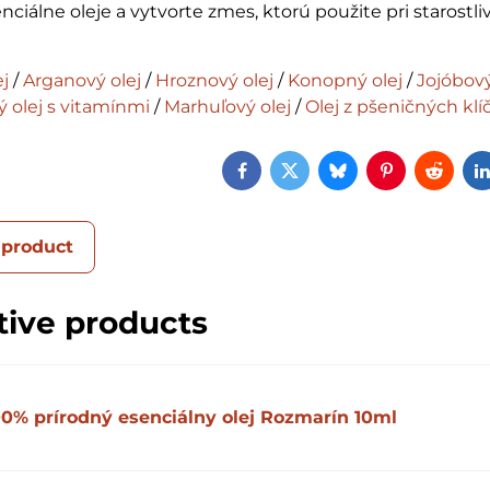
nciálne oleje a vytvorte zmes, ktorú použite pri starostliv
j
/
Arganový olej
/
Hroznový olej
/
Konopný olej
/
Jojóbov
 olej s vitamínmi
/
Marhuľový olej
/
Olej z pšeničných klí
Facebook
Twitter
Bluesky
Pinterest
Reddi
 product
tive products
00% prírodný esenciálny olej Rozmarín 10ml