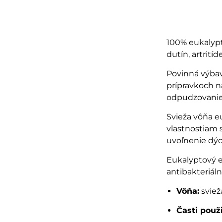
100% eukalyptu
dutín, artrití
Povinná výbav
prípravkoch na
odpudzovani
Svieža vôňa e
vlastnostiam 
uvoľnenie dýc
Eukalyptový es
antibakteriáln
Vôňa:
svieža
Časti použ