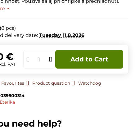
innosť. Používa sa aj pri chrípke a prechladnutí.
re
(
8
pcs)
d delivery date:
Tuesday
11.8.2026
0 €
Add to Cart
xcl. VAT
 Favourites
Product question
Watchdog
039500314
Eterika
ou need help?