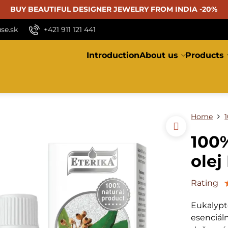
BUY BEAUTIFUL
DESIGNER JEWELRY FROM INDIA -20%
se.sk
+421 911 121 441
Introduction
About us
Products
Home
1
100%
olej
Rating
Eukalypto
esenciáln