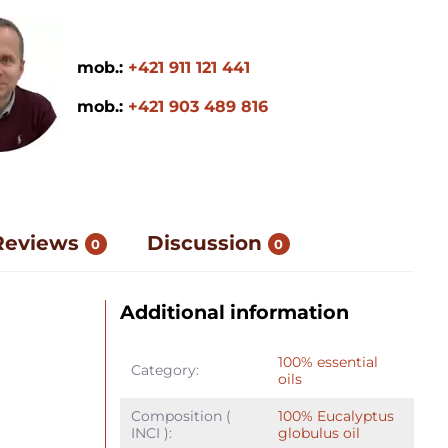
mob.:
+421 911 121 441
mob.:
+421 903 489 816
Reviews
Discussion
0
0
Additional information
100% essential
Category:
oils
Composition (
100% Eucalyptus
INCI ):
globulus oil