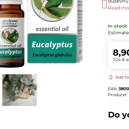
duševnú č
Read mo
In stock
Estimate
8,9
7,24 €
e
Add to
EAN:
3800
Producer:
Do y