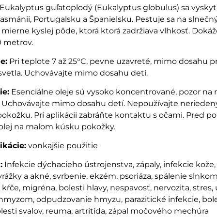
Eukalyptus guľatoplodý (Eukalyptus globulus) sa vyskyt
, Tasmánii, Portugalsku a Španielsku. Pestuje sa na slnečn
 mierne kyslej pôde, ktorá ktorá zadržiava vlhkosť. Dokáž
0 metrov.
e:
Pri teplote 7 až 25°C, pevne uzavreté, mimo dosahu 
svetla. Uchovávajte mimo dosahu detí.
ie:
Esenciálne oleje sú vysoko koncentrované, pozor n
! Uchovávajte mimo dosahu detí. Nepoužívajte neriedený
okožku. Pri aplikácii zabráňte kontaktu s očami. Pred p
 olej na malom kúsku pokožky.
ikácie:
vonkajšie použitie
:
Infekcie dýchacieho ústrojenstva, zápaly, infekcie kože,
yrážky a akné, svrbenie, ekzém, psoriáza, spálenie slnkom
kŕče, migréna, bolesti hlavy, nespavosť, nervozita, stres, 
hmyzom, odpudzovanie hmyzu, parazitické infekcie, boles
lesti svalov, reuma, artritída, zápal močového mechúra