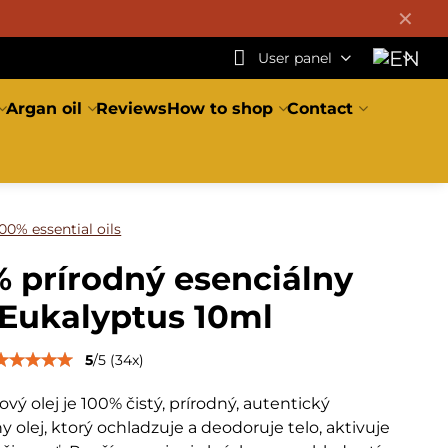
✕
User panel
Argan oil
Reviews
How to shop
Contact
00% essential oils
 prírodný esenciálny
 Eukalyptus 10ml
5
/
5
(
34
x)
vý olej je 100% čistý, prírodný, autentický
y olej, ktorý ochladzuje a deodoruje telo, aktivuje