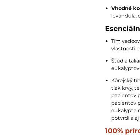
Vhodné ko
levanduľa, 
Esenciáln
Tím vedcov
vlastnosti 
Štúdia tali
eukalyptov
Kórejský tí
tlak krvy, 
pacientov p
pacientov p
eukalypte 
potvrdila a
100% prír