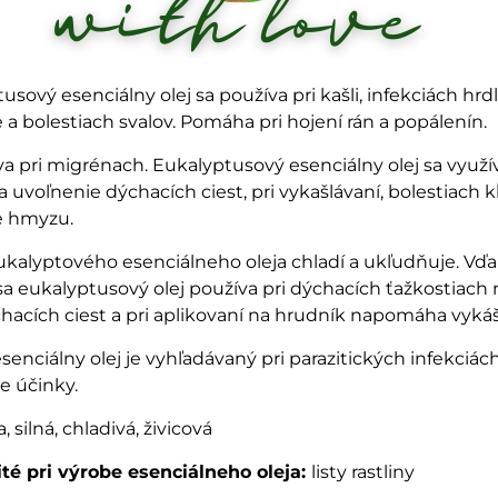
sový esenciálny olej sa používa pri kašli, infekciách hrdl
de a bolestiach svalov. Pomáha pri hojení rán a popálenín.
a pri migrénach. Eukalyptusový esenciálny olej sa využí
 uvoľnenie dýchacích ciest, pri vykašlávaní, bolestiach k
e hmyzu.
ukalyptového esenciálneho oleja chladí a ukľudňuje. Vď
sa eukalyptusový olej používa pri dýchacích ťažkostiach 
hacích ciest a pri aplikovaní na hrudník napomáha vykáš
enciálny olej je vyhľadávaný pri parazitických infekciác
e účinky.
, silná, chladivá, živicová
ité pri výrobe esenciálneho oleja:
listy rastliny