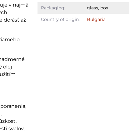
uje v najmä
Packaging:
glass, box
ých
Country of origin:
Bulgaria
e dorásť až
priameho
a nadmerné
 olej
oužitím
 poranenia,
,
úzkosť,
ti svalov,