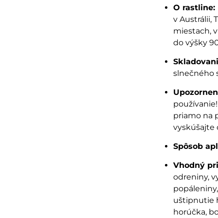
O rastline:
v Austrálii
miestach, v
do výšky 9
Skladovani
slnečného 
Upozornen
používanie
priamo na p
vyskúšajte
Spôsob apl
Vhodný pri
odreniny, v
popáleniny, 
uštipnutie 
horúčka, bo