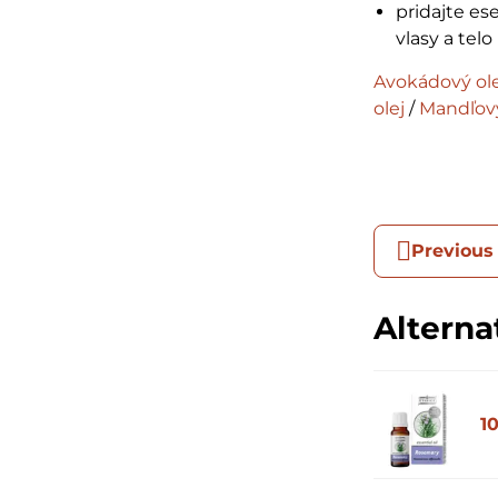
pridajte ese
vlasy a telo
Avokádový ole
olej
/
Mandľový
Previous
Alterna
1